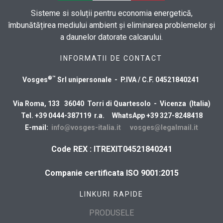
Sisteme si soluții pentru economia energetică,
îmbunătățirea mediului ambient și eliminarea problemelor și
a daunelor datorate calcarului.
INFORMATII DE CONTACT
®™
Vosges
Srl unipersonale - P.IVA / C.F. 04521840241
Via Roma, 133 36040 Torri di Quartesolo - Vicenza (Italia)
Tel. +39 0444-387119 r.a. WhatsApp +39 327-8248418
E-mail:
info@vosges-italia.it
vosges@legalmail.it
Code REX : ITREXIT04521840241
Companie certificata ISO 9001:2015
LINKURI RAPIDE
PRODUSELE