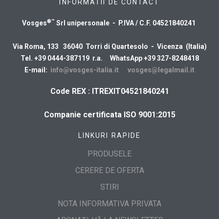
INFORMATII DE CONTACT
®™
Vosges
Srl unipersonale - P.IVA / C.F. 04521840241
Via Roma, 133 36040 Torri di Quartesolo - Vicenza (Italia)
Tel. +39 0444-387119 r.a. WhatsApp +39 327-8248418
E-mail:
info@vosges-italia.it
vosges@legalmail.it
Code REX : ITREXIT04521840241
Companie certificata ISO 9001:2015
LINKURI RAPIDE
PRODUSELE
CERERE DE OFERTA
STIRI
NOTA INFORMATIVA PRIVATA