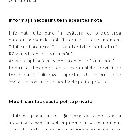
Utilizatorului.
Informații necontinute în aceastea nota
Informații ulterioare în legătura cu prelucrarea
datelor personale pot fi cerute în orice moment
Titularului prelucrarii utilizand detaliile contactului.
Răspuns la cereri "Nu urmări".
Aceasta aplicație nu suporta cererile "Nu urmări".
Pentru a descoperi dacă eventualele servicii de
terte părți utilizeaza suportul, Utilizatorul este
invitat sa consulte respectivele polite private.
Modificari la aceasta polita privata
Titularel prelucrarilor își rezerva dreptulde a
modifica prezenta polita privata în orice moment
dind informații Utilizatorului asupra acestei pagini si,