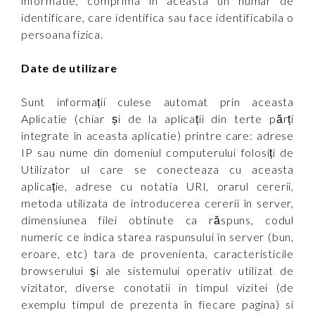
informatie, comprima în aceasta un numar de
identificare, care identifica sau face identificabila o
persoana fizica.
Date de utilizare
Sunt informații culese automat prin aceasta
Aplicatie (chiar și de la aplicații din terte părți
integrate în aceasta aplicatie) printre care: adrese
IP sau nume din domeniul computerului folosiți de
Utilizator ul care se conecteaza cu aceasta
aplicație, adrese cu notatia URI, orarul cererii,
metoda utilizata de introducerea cererii în server,
dimensiunea filei obtinute ca răspuns, codul
numeric ce indica starea raspunsului în server (bun,
eroare, etc) tara de provenienta, caracteristicile
browserului și ale sistemului operativ utilizat de
vizitator, diverse conotatii in timpul vizitei (de
exemplu timpul de prezenta în fiecare pagina) si