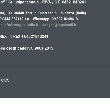
®™
es
Srl unipersonale - P.IVA / C.F. 04521840241
ma, 133 36040 Torri di Quartesolo - Vicenza (Italia)
39 0444-387119 r.a. WhatsApp +39 327-8248418
 :
info@vosges-italia.it
vosges@legalmail.it
REX : ITREXIT04521840241
sa certificada ISO 9001:2015
r CMS