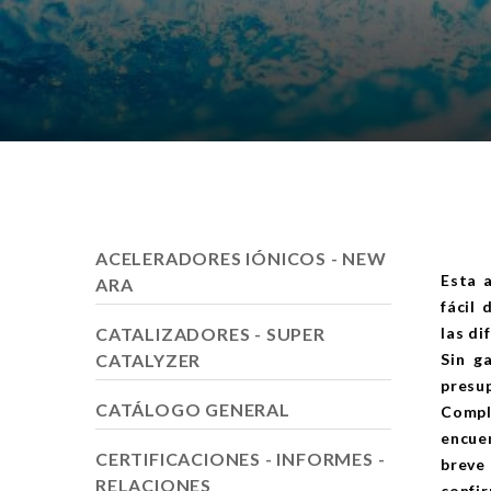
ACELERADORES IÓNICOS - NEW
Esta 
ARA
fácil 
CATALIZADORES - SUPER
las di
CATALYZER
Sin g
presu
CATÁLOGO GENERAL
Compl
encuen
CERTIFICACIONES - INFORMES -
brev
RELACIONES
confir