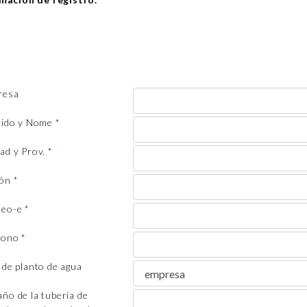
resa
lido y Nome
ad y Prov.
ión
reo-e
fono
 de planto de agua
ño de la tuberia de