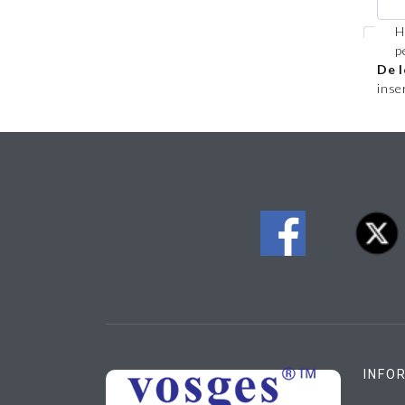
H
p
De l
inse
INFO